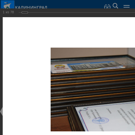
КАЛИНИНГРАД
1
из
78
Город Калининград
›
Администрация
›
Взаимодействие с общественностью
›
Галерея
›
Общегородской форум «Общественные и некоммерческие
организации в Калининграде: укрепление единства
российской нации в развитии институтов гражданского
общества в 2015 году» (учебный корпус Западного филиала
РАНХиГС, ул. Артиллерийская, г. Калининград, фот
Галерея
Общегородской форум «Общественные и
некоммерческие организации в Калининграде:
укрепление единства российской нации в развитии
институтов гражданского общества в 2015 году»
(учебный корпус Западного филиала РАНХиГС, ул.
Артиллерийская, г. Калининград, фот
17.12.2015