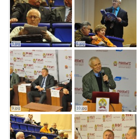
5.jpg
6.jpg
9.jpg
10.jpg