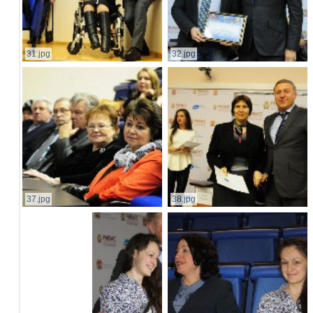
31.jpg
32.jpg
37.jpg
38.jpg