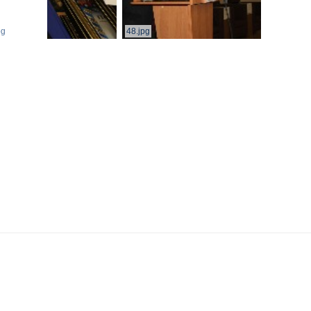
pg
48.jpg