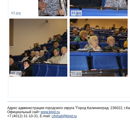
43.jpg
44.jpg
49.jpg
50.jpg
Адрес администрации городского округа "Город Калининград: 236022, г.К
Официальный сайт
www.klgd.ru
+7 (4012) 31-10-31, E-mail:
cityhall@klgd.ru