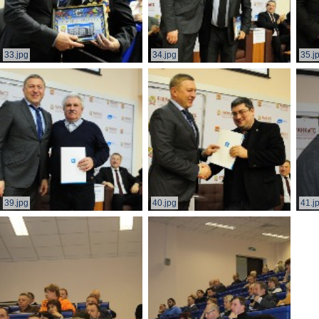
33.jpg
34.jpg
35.j
39.jpg
40.jpg
41.j