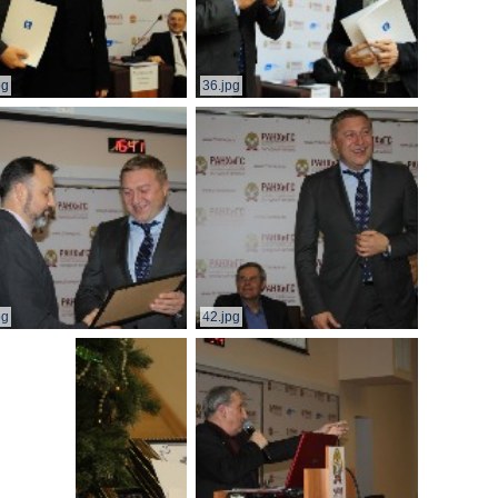
pg
36.jpg
pg
42.jpg