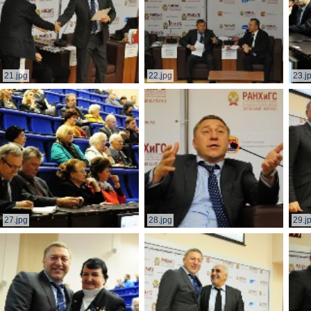
21.jpg
22.jpg
23.j
27.jpg
28.jpg
29.j