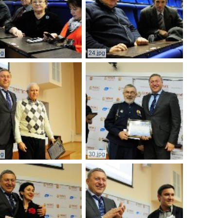
pg
24.jpg
pg
30.jpg