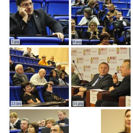
7.jpg
8.jpg
13.jpg
14.jpg