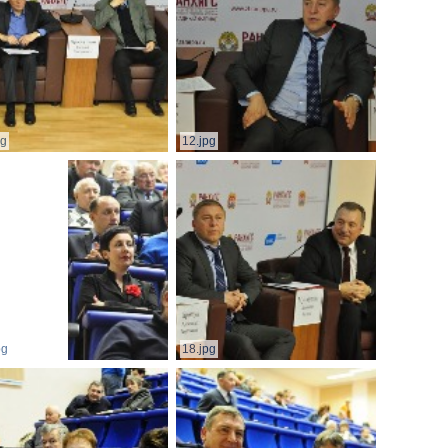
pg
12.jpg
pg
18.jpg