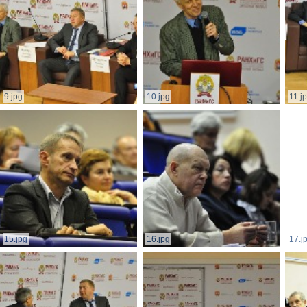
9.jpg
10.jpg
11.j
15.jpg
16.jpg
17.j