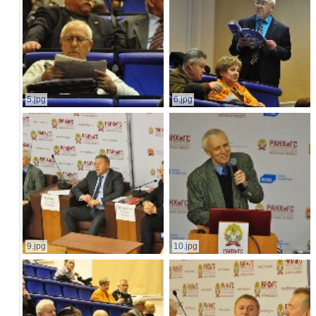
5.jpg
6.jpg
9.jpg
10.jpg