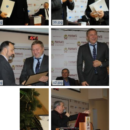
pg
36.jpg
pg
42.jpg