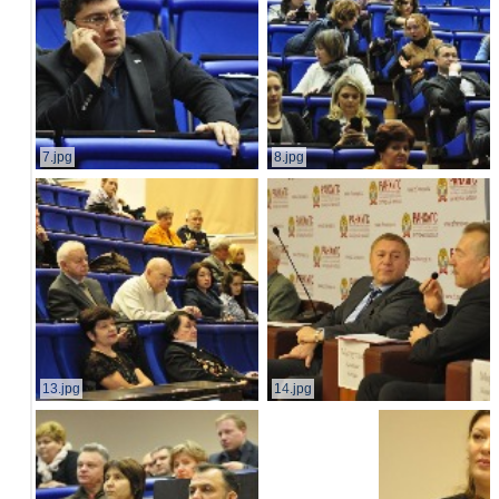
7.jpg
8.jpg
13.jpg
14.jpg