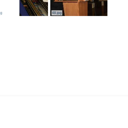
pg
48.jpg