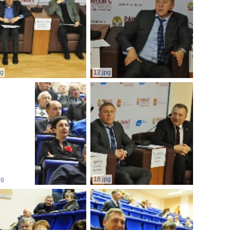
pg
12.jpg
pg
18.jpg