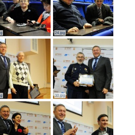
pg
24.jpg
pg
30.jpg