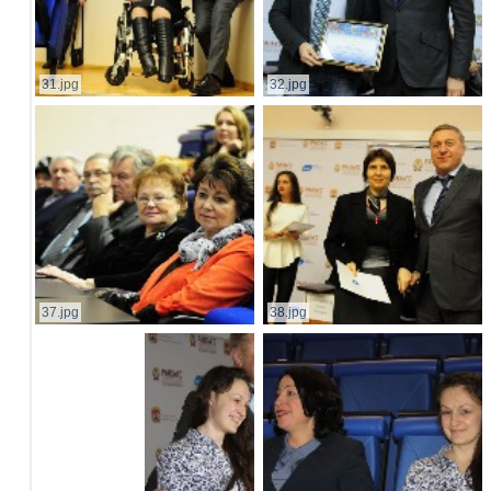
31.jpg
32.jpg
37.jpg
38.jpg