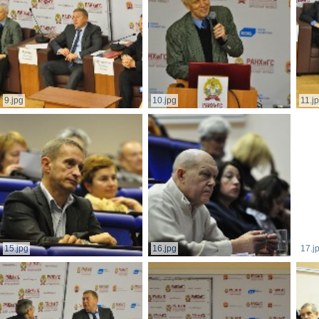
9.jpg
10.jpg
11.j
15.jpg
16.jpg
17.j