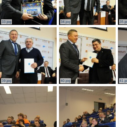
33.jpg
34.jpg
35.j
39.jpg
40.jpg
41.j