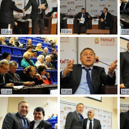
21.jpg
22.jpg
23.j
27.jpg
28.jpg
29.j