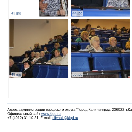
43.jpg
44.jpg
49.jpg
50.jpg
Адрес администрации городского округа "Город Калининград: 236022, г.К
Официальный сайт
www.klgd.ru
+7 (4012) 31-10-31, E-mail:
cityhall@klgd.ru