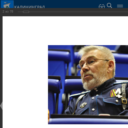
КАЛИНИНГРАД
2
из
78
Город Калининград
›
Администрация
›
Взаимодействие с общественностью
›
Галерея
›
Общегородской форум «Общественные и некоммерческие
организации в Калининграде: укрепление единства
российской нации в развитии институтов гражданского
общества в 2015 году» (учебный корпус Западного филиала
РАНХиГС, ул. Артиллерийская, г. Калининград, фот
Галерея
Общегородской форум «Общественные и
некоммерческие организации в Калининграде:
укрепление единства российской нации в развитии
институтов гражданского общества в 2015 году»
(учебный корпус Западного филиала РАНХиГС, ул.
Артиллерийская, г. Калининград, фот
17.12.2015