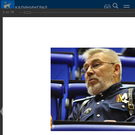
КАЛИНИНГРАД
2
из
78
Город Калининград
›
Администрация
›
Взаимодействие с общественностью
›
Галерея
›
Общегородской форум «Общественные и некоммерческие
организации в Калининграде: укрепление единства
российской нации в развитии институтов гражданского
общества в 2015 году» (учебный корпус Западного филиала
РАНХиГС, ул. Артиллерийская, г. Калининград, фот
Галерея
Общегородской форум «Общественные и
некоммерческие организации в Калининграде:
укрепление единства российской нации в развитии
институтов гражданского общества в 2015 году»
(учебный корпус Западного филиала РАНХиГС, ул.
Артиллерийская, г. Калининград, фот
17.12.2015