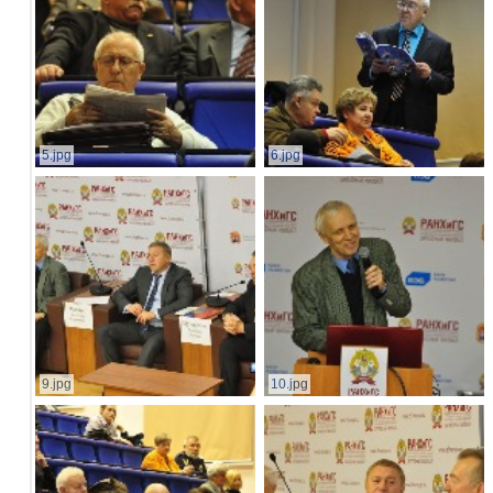
5.jpg
6.jpg
9.jpg
10.jpg