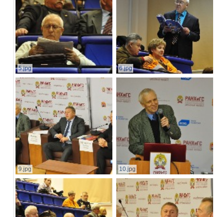
5.jpg
6.jpg
9.jpg
10.jpg