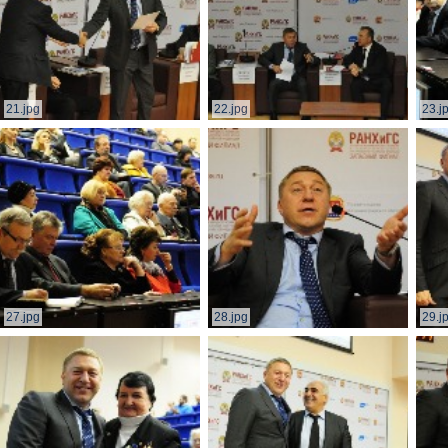
21.jpg
22.jpg
23.j
27.jpg
28.jpg
29.j