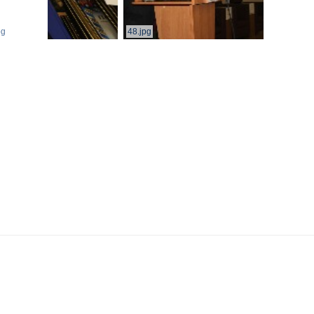
pg
48.jpg