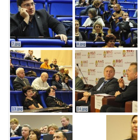
7.jpg
8.jpg
13.jpg
14.jpg