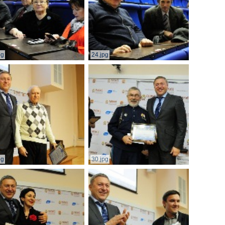
pg
24.jpg
pg
30.jpg