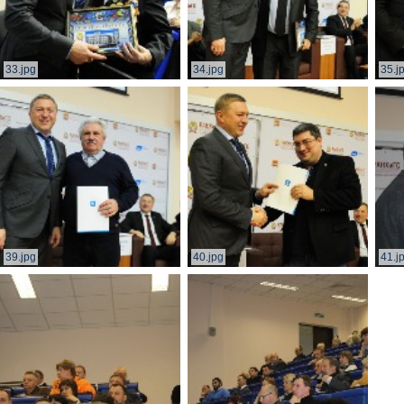
33.jpg
34.jpg
35.j
39.jpg
40.jpg
41.j