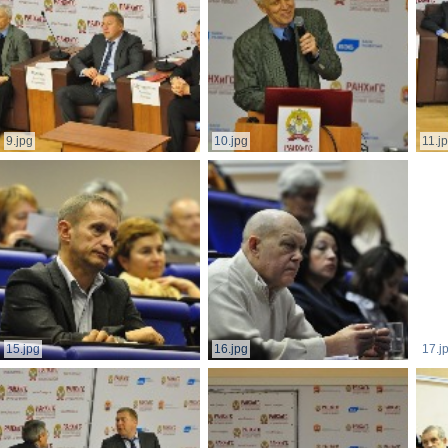
9.jpg
10.jpg
11.j
15.jpg
16.jpg
17.j