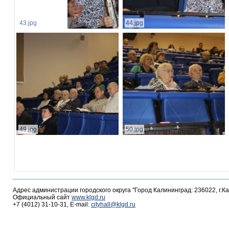
43.jpg
44.jpg
49.jpg
50.jpg
Адрес администрации городского округа "Город Калининград: 236022, г.К
Официальный сайт
www.klgd.ru
+7 (4012) 31-10-31, E-mail:
cityhall@klgd.ru