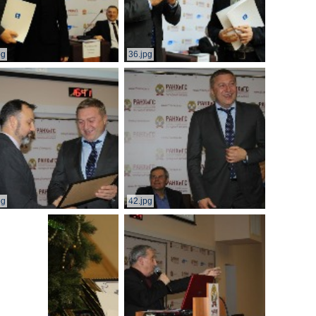
pg
36.jpg
pg
42.jpg