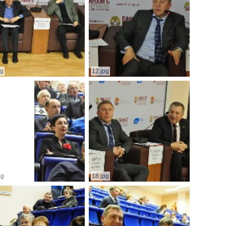
pg
12.jpg
pg
18.jpg