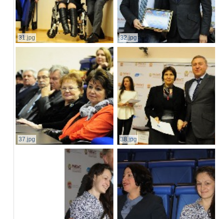
31.jpg
32.jpg
37.jpg
38.jpg