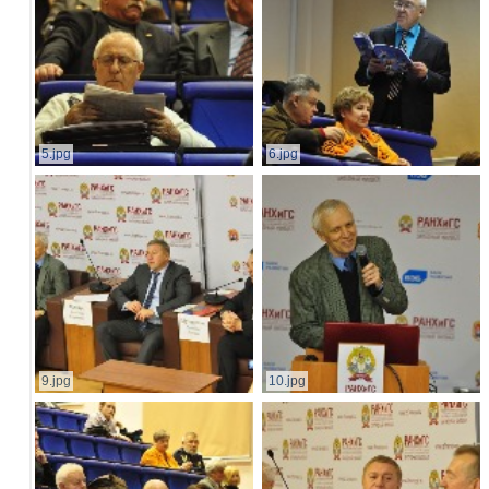
5.jpg
6.jpg
9.jpg
10.jpg