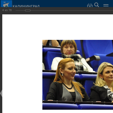
КАЛИНИНГРАД
4
из
78
Город Калининград
›
Администрация
›
Взаимодействие с общественностью
›
Галерея
›
Общегородской форум «Общественные и некоммерческие
организации в Калининграде: укрепление единства
российской нации в развитии институтов гражданского
общества в 2015 году» (учебный корпус Западного филиала
РАНХиГС, ул. Артиллерийская, г. Калининград, фот
Галерея
Общегородской форум «Общественные и
некоммерческие организации в Калининграде:
укрепление единства российской нации в развитии
институтов гражданского общества в 2015 году»
(учебный корпус Западного филиала РАНХиГС, ул.
Артиллерийская, г. Калининград, фот
17.12.2015