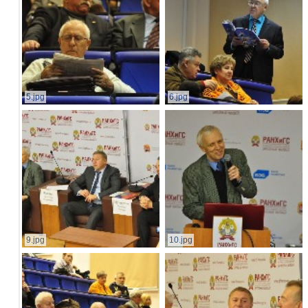
5.jpg
6.jpg
9.jpg
10.jpg