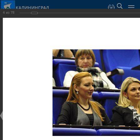
КАЛИНИНГРАД
4
из
78
Город Калининград
›
Администрация
›
Взаимодействие с общественностью
›
Галерея
›
Общегородской форум «Общественные и некоммерческие
организации в Калининграде: укрепление единства
российской нации в развитии институтов гражданского
общества в 2015 году» (учебный корпус Западного филиала
РАНХиГС, ул. Артиллерийская, г. Калининград, фот
Галерея
Общегородской форум «Общественные и
некоммерческие организации в Калининграде:
укрепление единства российской нации в развитии
институтов гражданского общества в 2015 году»
(учебный корпус Западного филиала РАНХиГС, ул.
Артиллерийская, г. Калининград, фот
17.12.2015