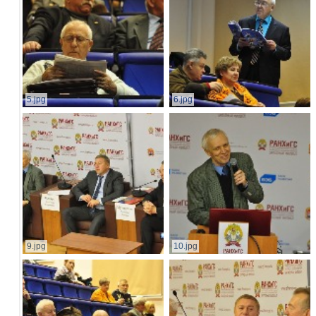
5.jpg
6.jpg
9.jpg
10.jpg