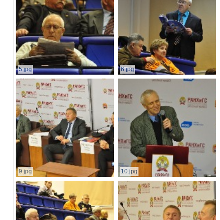
5.jpg
6.jpg
9.jpg
10.jpg