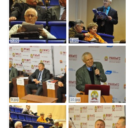
5.jpg
6.jpg
9.jpg
10.jpg