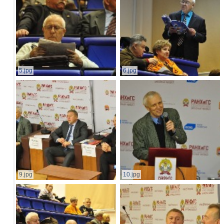
5.jpg
6.jpg
9.jpg
10.jpg