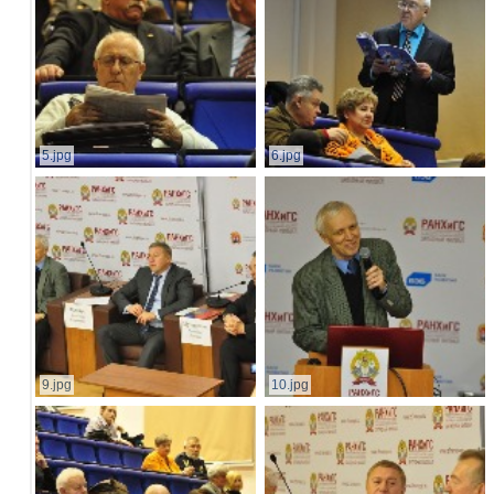
5.jpg
6.jpg
9.jpg
10.jpg