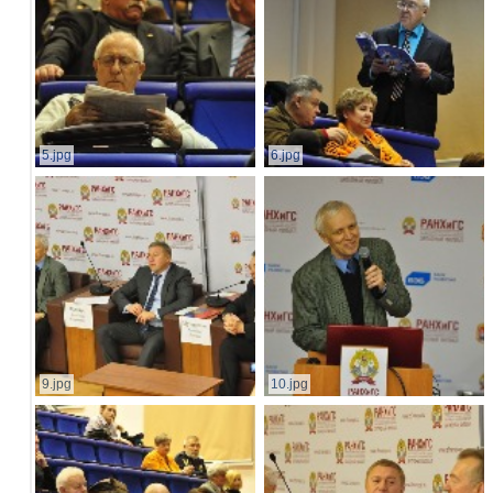
5.jpg
6.jpg
9.jpg
10.jpg