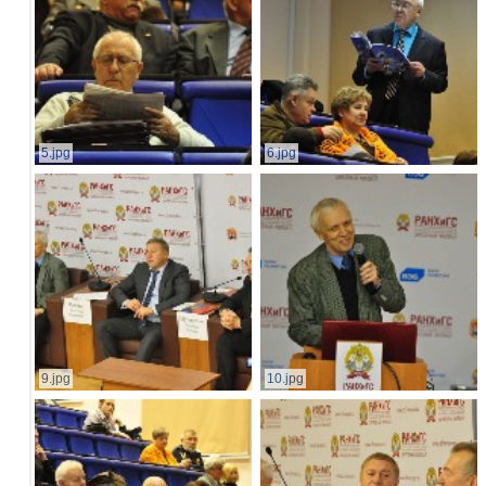
5.jpg
6.jpg
9.jpg
10.jpg