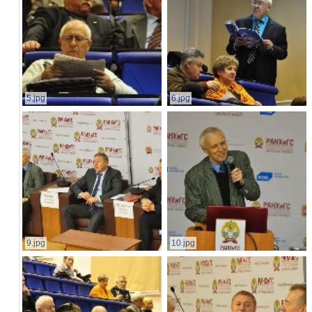
5.jpg
6.jpg
9.jpg
10.jpg