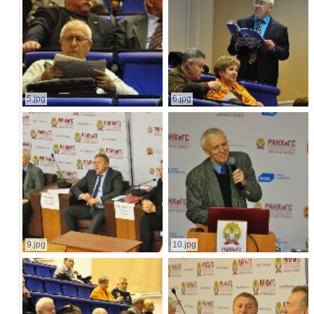
5.jpg
6.jpg
9.jpg
10.jpg