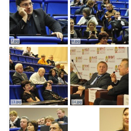
7.jpg
8.jpg
13.jpg
14.jpg