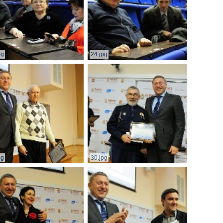
pg
24.jpg
pg
30.jpg