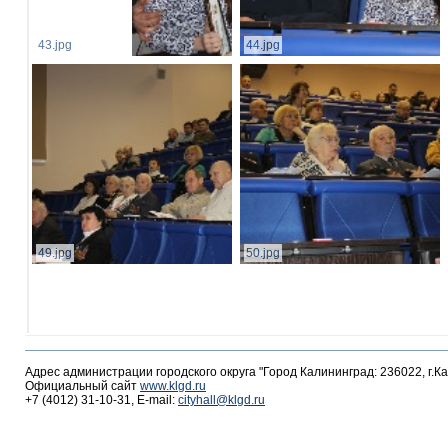
43.jpg
44.jpg
49.jpg
50.jpg
Адрес администрации городского округа "Город Калининград: 236022, г.К
Официальный сайт
www.klgd.ru
+7 (4012) 31-10-31, E-mail:
cityhall@klgd.ru