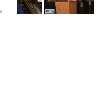
pg
48.jpg