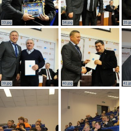
33.jpg
34.jpg
35.j
39.jpg
40.jpg
41.j