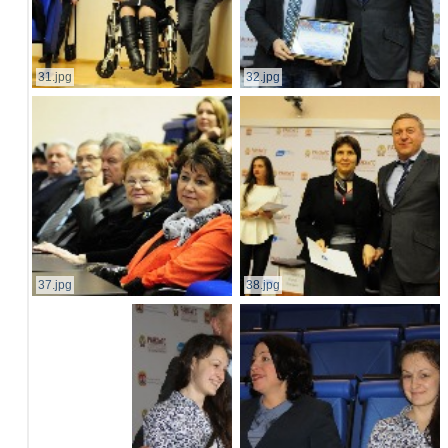
31.jpg
32.jpg
37.jpg
38.jpg