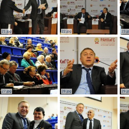
21.jpg
22.jpg
23.j
27.jpg
28.jpg
29.j