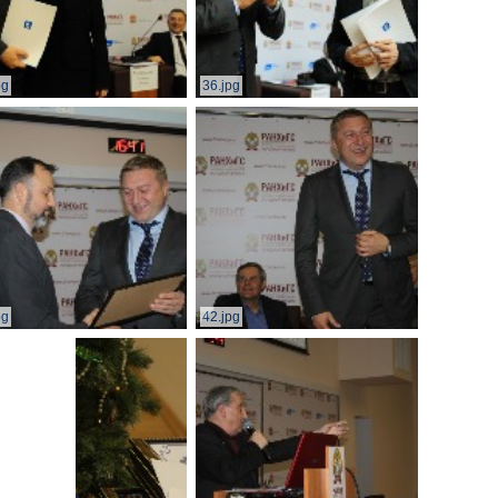
pg
36.jpg
pg
42.jpg