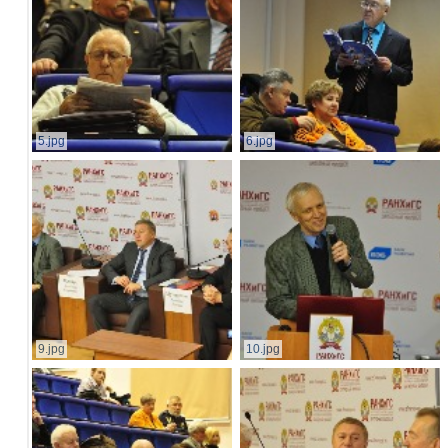
5.jpg
6.jpg
9.jpg
10.jpg