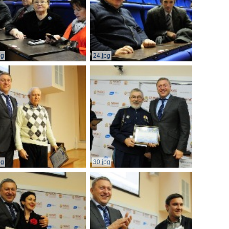
pg
24.jpg
pg
30.jpg