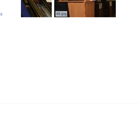
pg
48.jpg