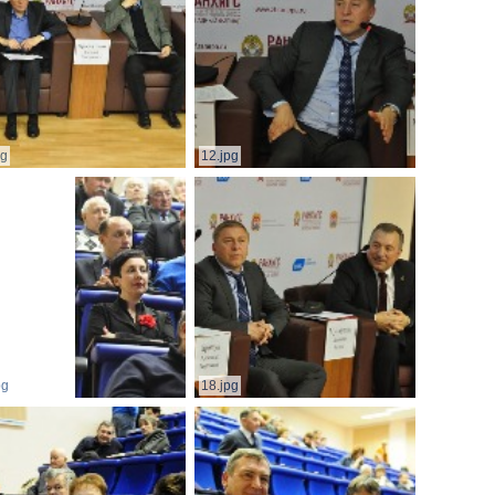
pg
12.jpg
pg
18.jpg