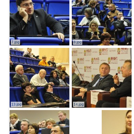
7.jpg
8.jpg
13.jpg
14.jpg