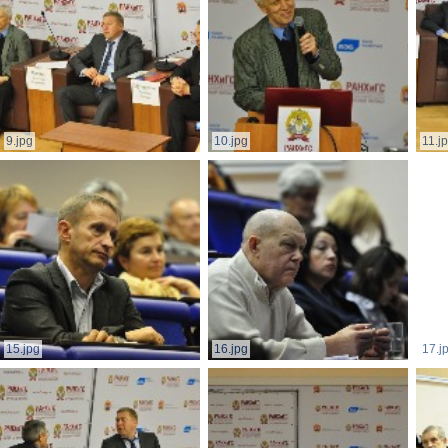
9.jpg
10.jpg
11.j
15.jpg
16.jpg
17.j