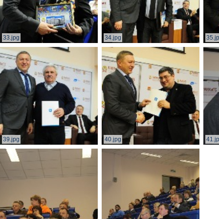
33.jpg
34.jpg
35.j
39.jpg
40.jpg
41.j