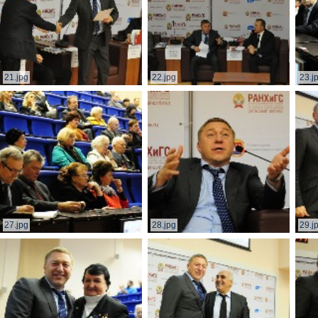
21.jpg
22.jpg
23.j
27.jpg
28.jpg
29.j