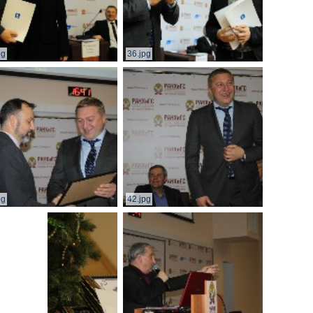
pg
36.jpg
pg
42.jpg