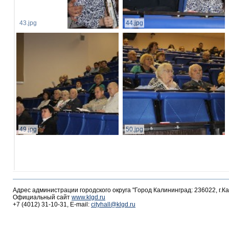
43.jpg
44.jpg
49.jpg
50.jpg
Адрес администрации городского округа "Город Калининград: 236022, г.К
Официальный сайт
www.klgd.ru
+7 (4012) 31-10-31, E-mail:
cityhall@klgd.ru