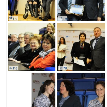
31.jpg
32.jpg
37.jpg
38.jpg