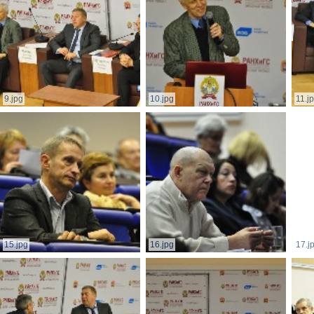
9.jpg
10.jpg
11.j
15.jpg
16.jpg
17.j