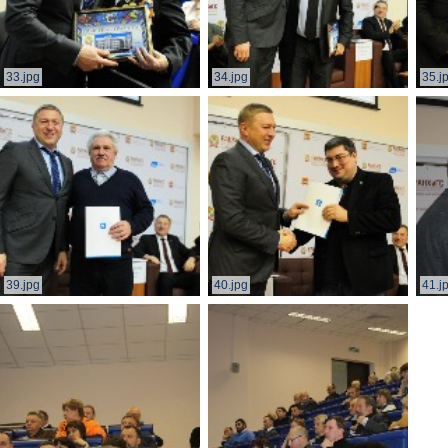
33.jpg
34.jpg
35.j
39.jpg
40.jpg
41.j