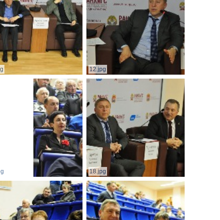
pg
12.jpg
pg
18.jpg