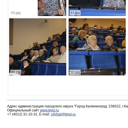
43.jpg
44.jpg
49.jpg
50.jpg
Адрес администрации городского округа "Город Калининград: 236022, г.К
Официальный сайт
www.klgd.ru
+7 (4012) 31-10-31, E-mail:
cityhall@klgd.ru