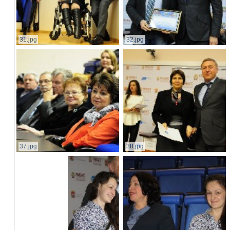
31.jpg
32.jpg
37.jpg
38.jpg