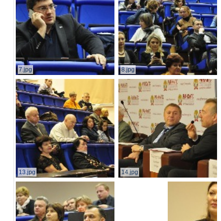
7.jpg
8.jpg
13.jpg
14.jpg