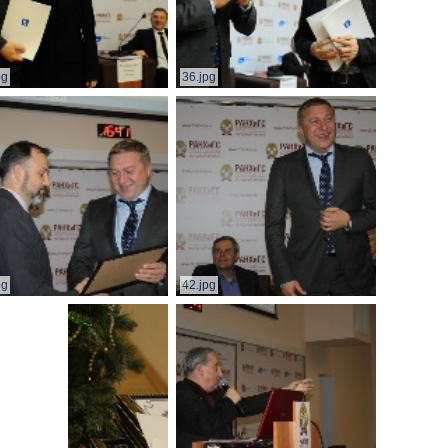
pg
36.jpg
pg
42.jpg