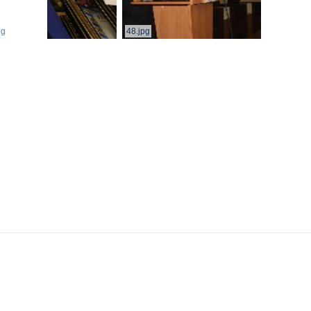
pg
48.jpg