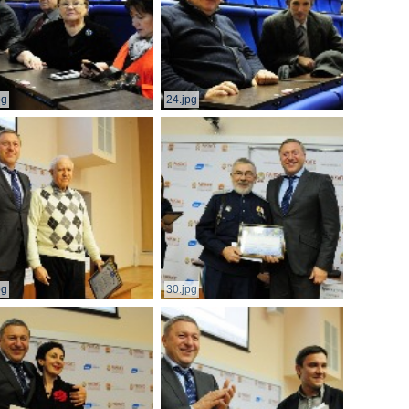
pg
24.jpg
pg
30.jpg