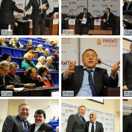
21.jpg
22.jpg
23.j
27.jpg
28.jpg
29.j