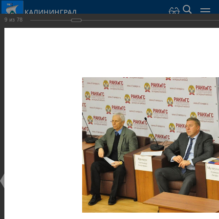
КАЛИНИНГРАД
9
из
78
Город Калининград
›
Администрация
›
Взаимодействие с общественностью
›
Галерея
›
Общегородской форум «Общественные и некоммерческие
организации в Калининграде: укрепление единства
российской нации в развитии институтов гражданского
общества в 2015 году» (учебный корпус Западного филиала
РАНХиГС, ул. Артиллерийская, г. Калининград, фот
Галерея
Общегородской форум «Общественные и
некоммерческие организации в Калининграде:
укрепление единства российской нации в развитии
институтов гражданского общества в 2015 году»
(учебный корпус Западного филиала РАНХиГС, ул.
Артиллерийская, г. Калининград, фот
17.12.2015