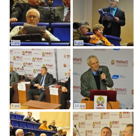
5.jpg
6.jpg
9.jpg
10.jpg