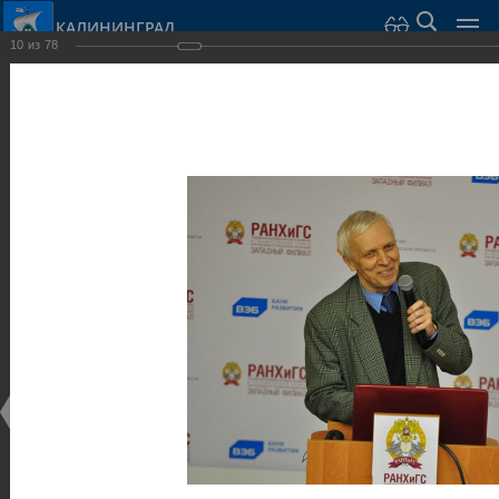
КАЛИНИНГРАД
10
из
78
Город Калининград
›
Администрация
›
Взаимодействие с общественностью
›
Галерея
›
Общегородской форум «Общественные и некоммерческие
организации в Калининграде: укрепление единства
российской нации в развитии институтов гражданского
общества в 2015 году» (учебный корпус Западного филиала
РАНХиГС, ул. Артиллерийская, г. Калининград, фот
Галерея
Общегородской форум «Общественные и
некоммерческие организации в Калининграде:
укрепление единства российской нации в развитии
институтов гражданского общества в 2015 году»
(учебный корпус Западного филиала РАНХиГС, ул.
Артиллерийская, г. Калининград, фот
17.12.2015