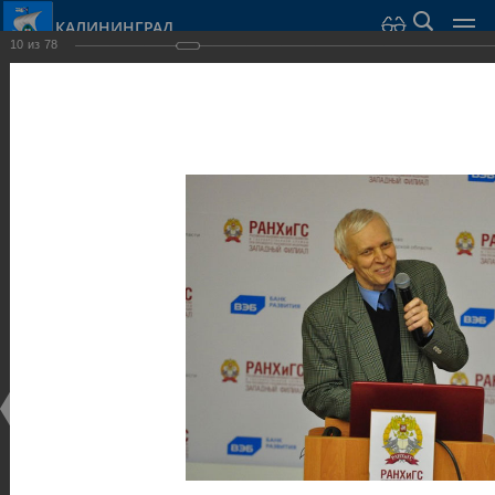
КАЛИНИНГРАД
10
из
78
Город Калининград
›
Администрация
›
Взаимодействие с общественностью
›
Галерея
›
Общегородской форум «Общественные и некоммерческие
организации в Калининграде: укрепление единства
российской нации в развитии институтов гражданского
общества в 2015 году» (учебный корпус Западного филиала
РАНХиГС, ул. Артиллерийская, г. Калининград, фот
Галерея
Общегородской форум «Общественные и
некоммерческие организации в Калининграде:
укрепление единства российской нации в развитии
институтов гражданского общества в 2015 году»
(учебный корпус Западного филиала РАНХиГС, ул.
Артиллерийская, г. Калининград, фот
17.12.2015