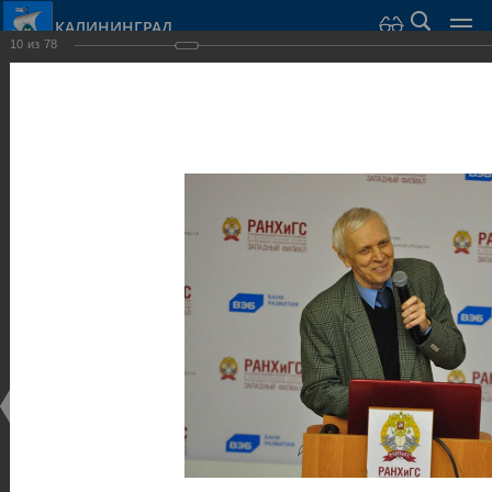
КАЛИНИНГРАД
10
из
78
Город Калининград
›
Администрация
›
Взаимодействие с общественностью
›
Галерея
›
Общегородской форум «Общественные и некоммерческие
организации в Калининграде: укрепление единства
российской нации в развитии институтов гражданского
общества в 2015 году» (учебный корпус Западного филиала
РАНХиГС, ул. Артиллерийская, г. Калининград, фот
Галерея
Общегородской форум «Общественные и
некоммерческие организации в Калининграде:
укрепление единства российской нации в развитии
институтов гражданского общества в 2015 году»
(учебный корпус Западного филиала РАНХиГС, ул.
Артиллерийская, г. Калининград, фот
17.12.2015