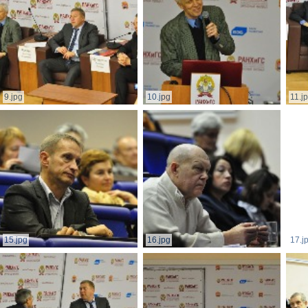
9.jpg
10.jpg
11.j
15.jpg
16.jpg
17.j