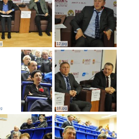
pg
12.jpg
pg
18.jpg