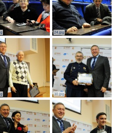
pg
24.jpg
pg
30.jpg