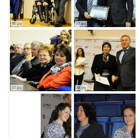
31.jpg
32.jpg
37.jpg
38.jpg