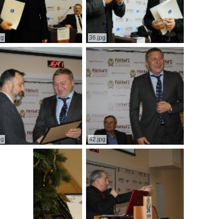
pg
36.jpg
pg
42.jpg