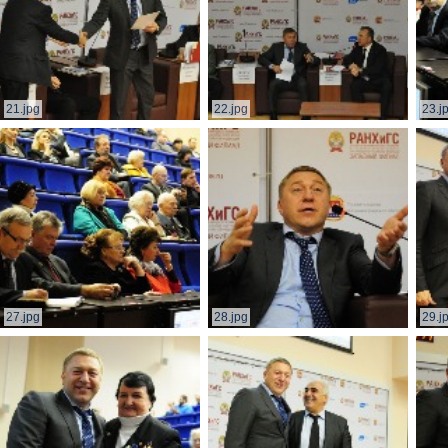
21.jpg
22.jpg
23.j
27.jpg
28.jpg
29.j