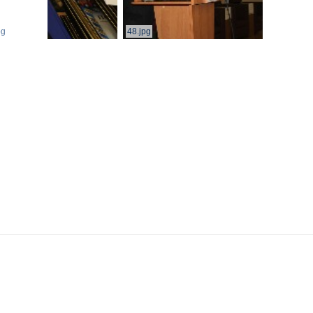
pg
48.jpg