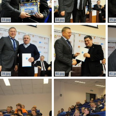
33.jpg
34.jpg
35.j
39.jpg
40.jpg
41.j