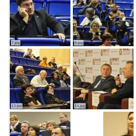
7.jpg
8.jpg
13.jpg
14.jpg