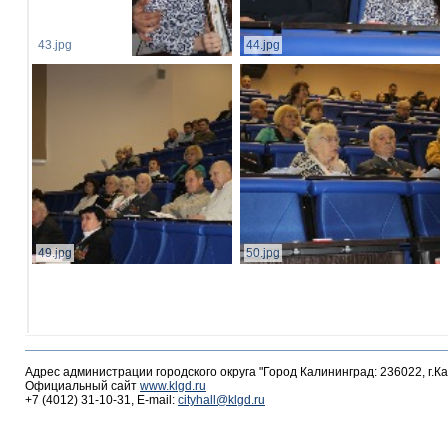
43.jpg
44.jpg
49.jpg
50.jpg
Адрес администрации городского округа "Город Калининград: 236022, г.К
Официальный сайт
www.klgd.ru
+7 (4012) 31-10-31, E-mail:
cityhall@klgd.ru