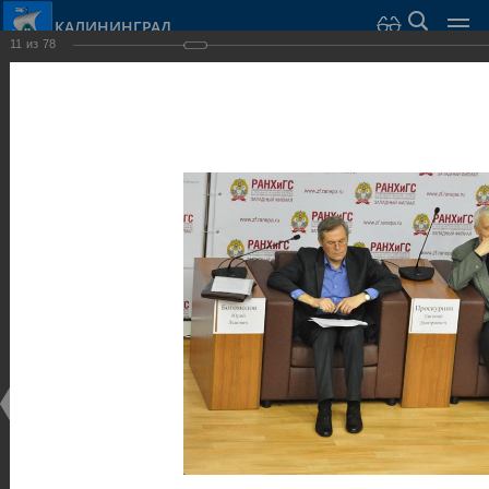
КАЛИНИНГРАД
11
из
78
Город Калининград
›
Администрация
›
Взаимодействие с общественностью
›
Галерея
›
Общегородской форум «Общественные и некоммерческие
организации в Калининграде: укрепление единства
российской нации в развитии институтов гражданского
общества в 2015 году» (учебный корпус Западного филиала
РАНХиГС, ул. Артиллерийская, г. Калининград, фот
Галерея
Общегородской форум «Общественные и
некоммерческие организации в Калининграде:
укрепление единства российской нации в развитии
институтов гражданского общества в 2015 году»
(учебный корпус Западного филиала РАНХиГС, ул.
Артиллерийская, г. Калининград, фот
17.12.2015