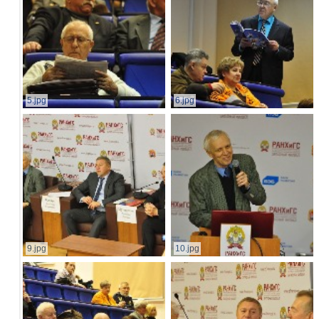
5.jpg
6.jpg
9.jpg
10.jpg