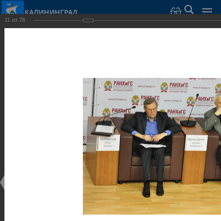
КАЛИНИНГРАД
11
из
78
Город Калининград
›
Администрация
›
Взаимодействие с общественностью
›
Галерея
›
Общегородской форум «Общественные и некоммерческие
организации в Калининграде: укрепление единства
российской нации в развитии институтов гражданского
общества в 2015 году» (учебный корпус Западного филиала
РАНХиГС, ул. Артиллерийская, г. Калининград, фот
Галерея
Общегородской форум «Общественные и
некоммерческие организации в Калининграде:
укрепление единства российской нации в развитии
институтов гражданского общества в 2015 году»
(учебный корпус Западного филиала РАНХиГС, ул.
Артиллерийская, г. Калининград, фот
17.12.2015