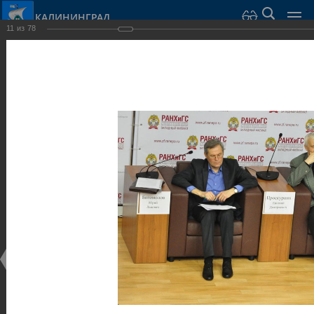
КАЛИНИНГРАД
11
из
78
Город Калининград
›
Администрация
›
Взаимодействие с общественностью
›
Галерея
›
Общегородской форум «Общественные и некоммерческие
организации в Калининграде: укрепление единства
российской нации в развитии институтов гражданского
общества в 2015 году» (учебный корпус Западного филиала
РАНХиГС, ул. Артиллерийская, г. Калининград, фот
Галерея
Общегородской форум «Общественные и
некоммерческие организации в Калининграде:
укрепление единства российской нации в развитии
институтов гражданского общества в 2015 году»
(учебный корпус Западного филиала РАНХиГС, ул.
Артиллерийская, г. Калининград, фот
17.12.2015