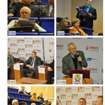
5.jpg
6.jpg
9.jpg
10.jpg