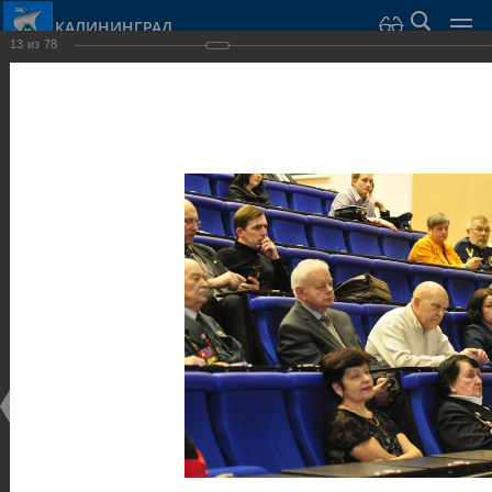
КАЛИНИНГРАД
13
из
78
Город Калининград
›
Администрация
›
Взаимодействие с общественностью
›
Галерея
›
Общегородской форум «Общественные и некоммерческие
организации в Калининграде: укрепление единства
российской нации в развитии институтов гражданского
общества в 2015 году» (учебный корпус Западного филиала
РАНХиГС, ул. Артиллерийская, г. Калининград, фот
Галерея
Общегородской форум «Общественные и
некоммерческие организации в Калининграде:
укрепление единства российской нации в развитии
институтов гражданского общества в 2015 году»
(учебный корпус Западного филиала РАНХиГС, ул.
Артиллерийская, г. Калининград, фот
17.12.2015