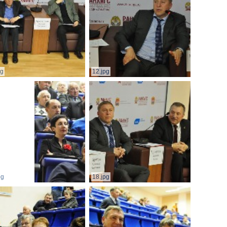
pg
12.jpg
pg
18.jpg