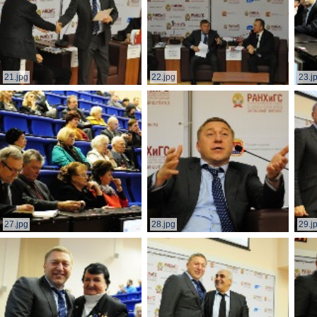
21.jpg
22.jpg
23.j
27.jpg
28.jpg
29.j