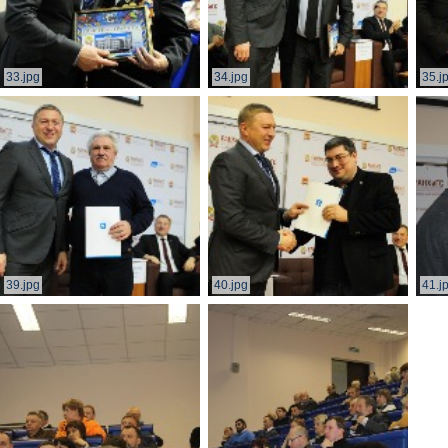
33.jpg
34.jpg
35.j
39.jpg
40.jpg
41.j