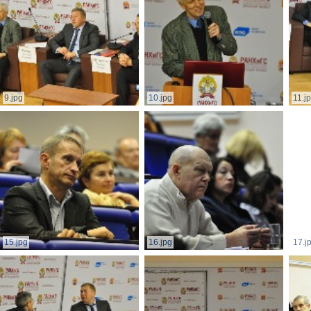
9.jpg
10.jpg
11.j
15.jpg
16.jpg
17.j