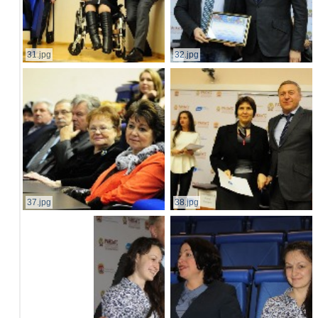
31.jpg
32.jpg
37.jpg
38.jpg