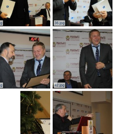
pg
36.jpg
pg
42.jpg