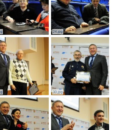
pg
24.jpg
pg
30.jpg