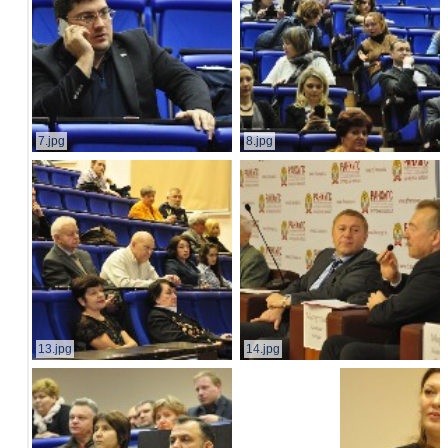
7.jpg
8.jpg
13.jpg
14.jpg