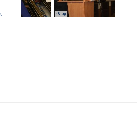
pg
48.jpg