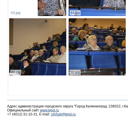
43.jpg
44.jpg
49.jpg
50.jpg
Адрес администрации городского округа "Город Калининград: 236022, г.К
Официальный сайт
www.klgd.ru
+7 (4012) 31-10-31, E-mail:
cityhall@klgd.ru