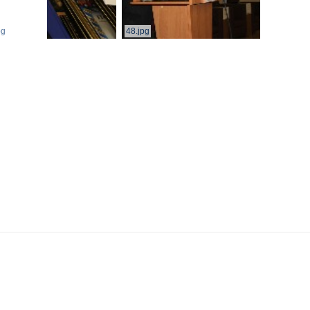
pg
48.jpg