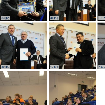
33.jpg
34.jpg
35.j
39.jpg
40.jpg
41.j