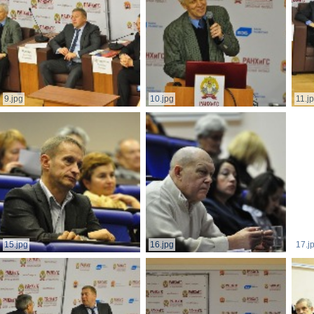
9.jpg
10.jpg
11.j
15.jpg
16.jpg
17.j