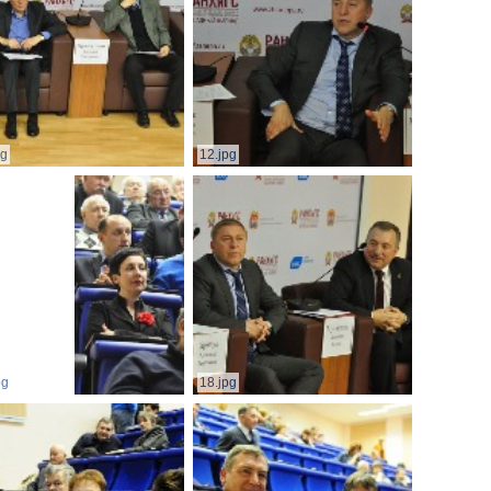
pg
12.jpg
pg
18.jpg