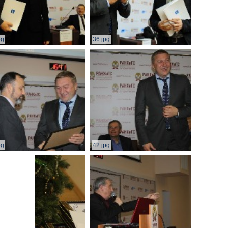
pg
36.jpg
pg
42.jpg