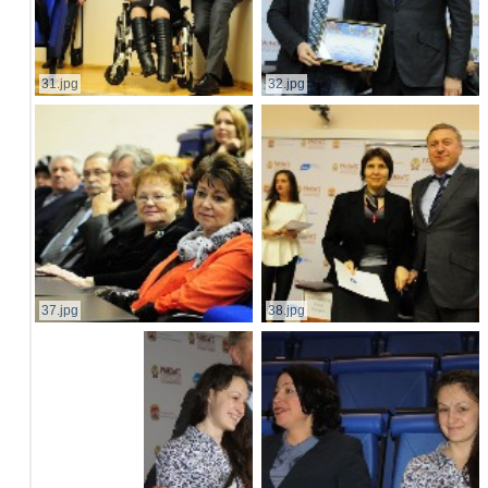
31.jpg
32.jpg
37.jpg
38.jpg