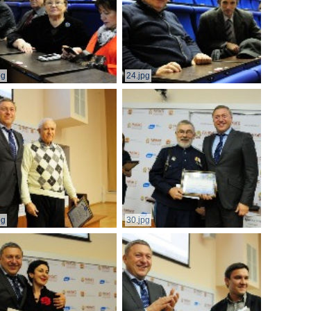
pg
24.jpg
pg
30.jpg