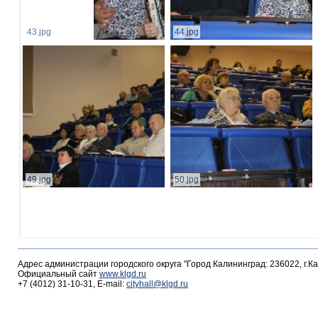
43.jpg
44.jpg
49.jpg
50.jpg
Адрес администрации городского округа "Город Калининград: 236022, г.К
Официальный сайт
www.klgd.ru
+7 (4012) 31-10-31, E-mail:
cityhall@klgd.ru