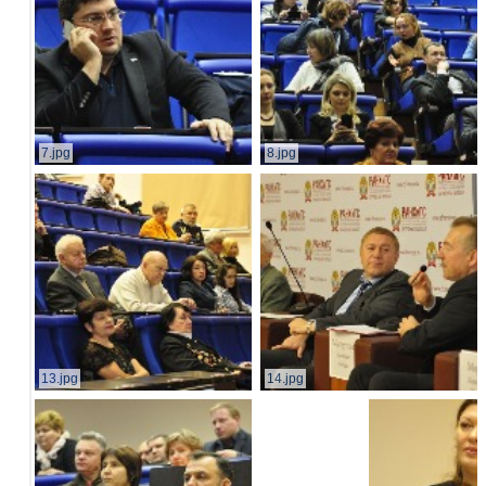
7.jpg
8.jpg
13.jpg
14.jpg