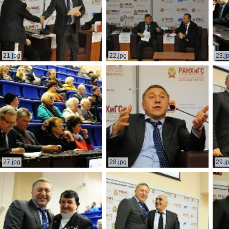
21.jpg
22.jpg
23.j
27.jpg
28.jpg
29.j