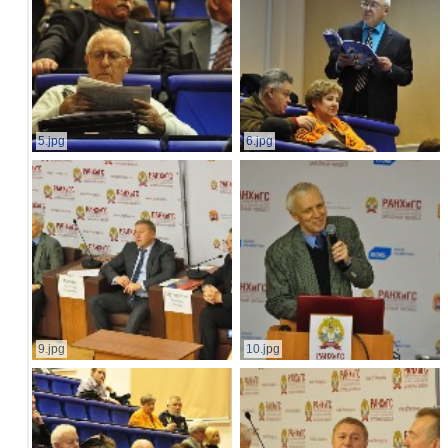
5.jpg
6.jpg
9.jpg
10.jpg