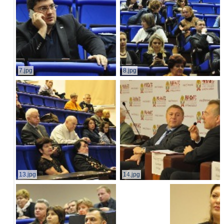
7.jpg
8.jpg
13.jpg
14.jpg