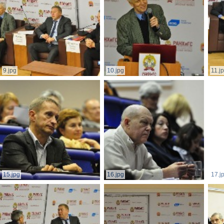
9.jpg
10.jpg
11.j
15.jpg
16.jpg
17.j