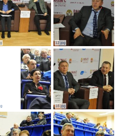
pg
12.jpg
pg
18.jpg