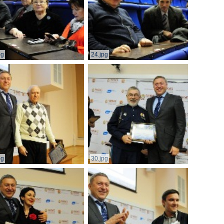
pg
24.jpg
pg
30.jpg