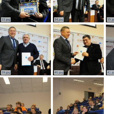
33.jpg
34.jpg
35.j
39.jpg
40.jpg
41.j