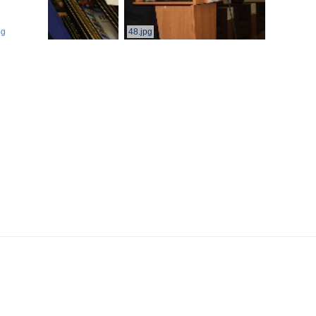
pg
48.jpg