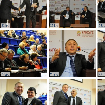
21.jpg
22.jpg
23.j
27.jpg
28.jpg
29.j