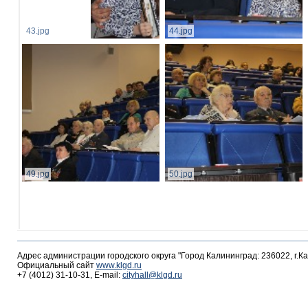
43.jpg
44.jpg
49.jpg
50.jpg
Адрес администрации городского округа "Город Калининград: 236022, г.К
Официальный сайт
www.klgd.ru
+7 (4012) 31-10-31, E-mail:
cityhall@klgd.ru