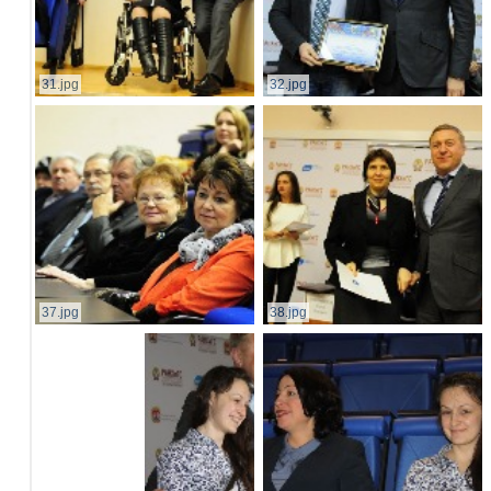
31.jpg
32.jpg
37.jpg
38.jpg