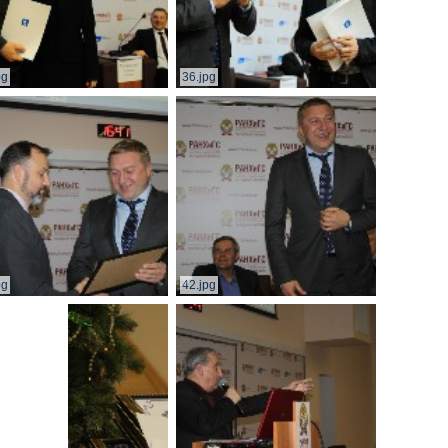
pg
36.jpg
pg
42.jpg