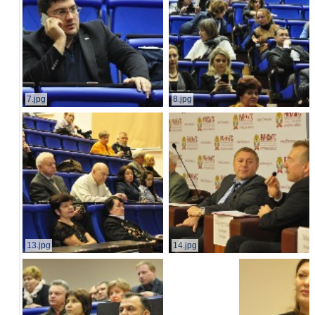
7.jpg
8.jpg
13.jpg
14.jpg