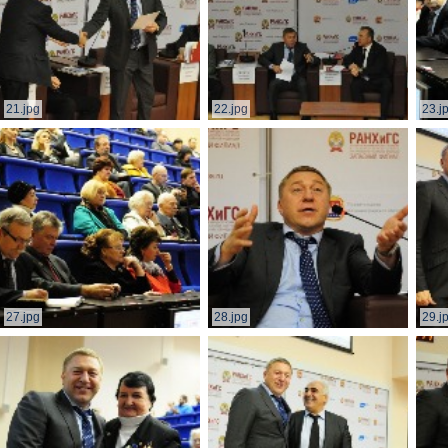
21.jpg
22.jpg
23.j
27.jpg
28.jpg
29.j