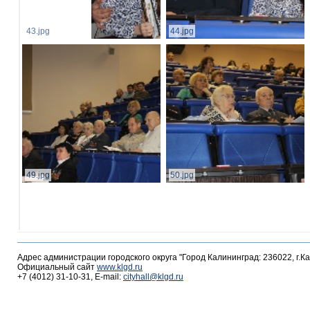
43.jpg
44.jpg
49.jpg
50.jpg
Адрес администрации городского округа "Город Калининград: 236022, г.К
Официальный сайт
www.klgd.ru
+7 (4012) 31-10-31, E-mail:
cityhall@klgd.ru