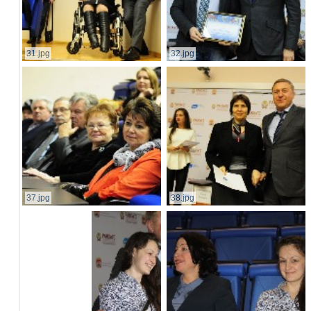
31.jpg
32.jpg
37.jpg
38.jpg