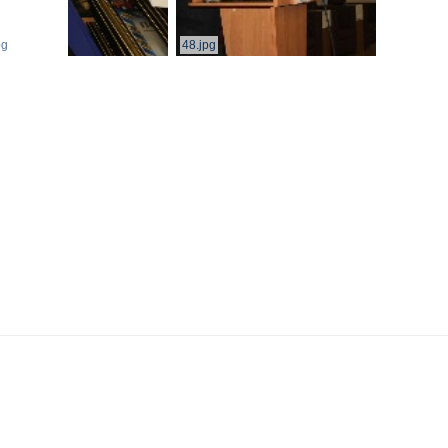
pg
48.jpg