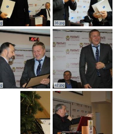
pg
36.jpg
pg
42.jpg