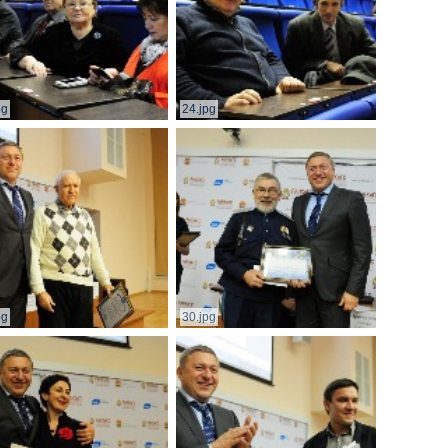
pg
24.jpg
pg
30.jpg