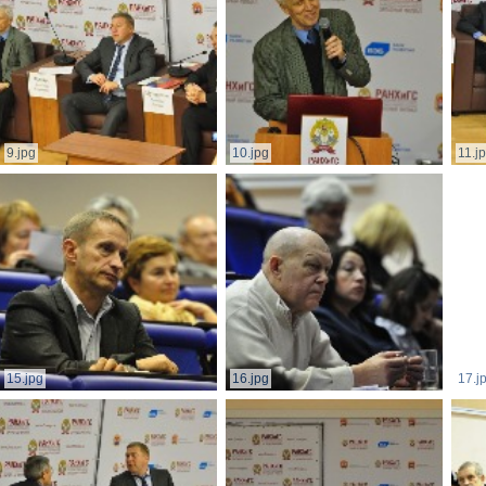
9.jpg
10.jpg
11.j
15.jpg
16.jpg
17.j