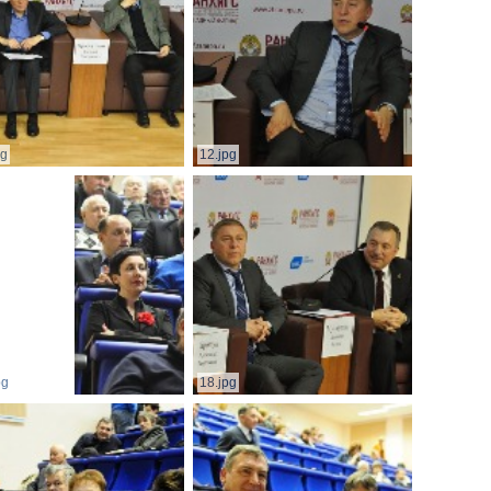
pg
12.jpg
pg
18.jpg