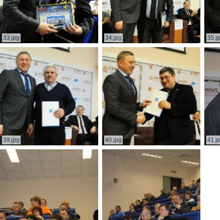
33.jpg
34.jpg
35.j
39.jpg
40.jpg
41.j