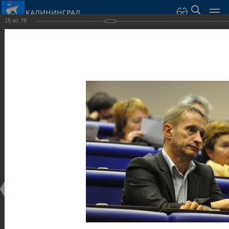
КАЛИНИНГРАД
15
из
78
Город Калининград
›
Администрация
›
Взаимодействие с общественностью
›
Галерея
›
Общегородской форум «Общественные и некоммерческие
организации в Калининграде: укрепление единства
российской нации в развитии институтов гражданского
общества в 2015 году» (учебный корпус Западного филиала
РАНХиГС, ул. Артиллерийская, г. Калининград, фот
Галерея
Общегородской форум «Общественные и
некоммерческие организации в Калининграде:
укрепление единства российской нации в развитии
институтов гражданского общества в 2015 году»
(учебный корпус Западного филиала РАНХиГС, ул.
Артиллерийская, г. Калининград, фот
17.12.2015