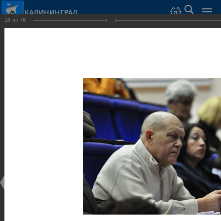
КАЛИНИНГРАД
16
из
78
Город Калининград
›
Администрация
›
Взаимодействие с общественностью
›
Галерея
›
Общегородской форум «Общественные и некоммерческие
организации в Калининграде: укрепление единства
российской нации в развитии институтов гражданского
общества в 2015 году» (учебный корпус Западного филиала
РАНХиГС, ул. Артиллерийская, г. Калининград, фот
Галерея
Общегородской форум «Общественные и
некоммерческие организации в Калининграде:
укрепление единства российской нации в развитии
институтов гражданского общества в 2015 году»
(учебный корпус Западного филиала РАНХиГС, ул.
Артиллерийская, г. Калининград, фот
17.12.2015