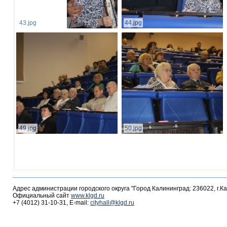
43.jpg
44.jpg
49.jpg
50.jpg
Адрес администрации городского округа "Город Калининград: 236022, г.К
Официальный сайт
www.klgd.ru
+7 (4012) 31-10-31, E-mail:
cityhall@klgd.ru