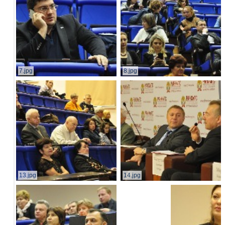
7.jpg
8.jpg
13.jpg
14.jpg