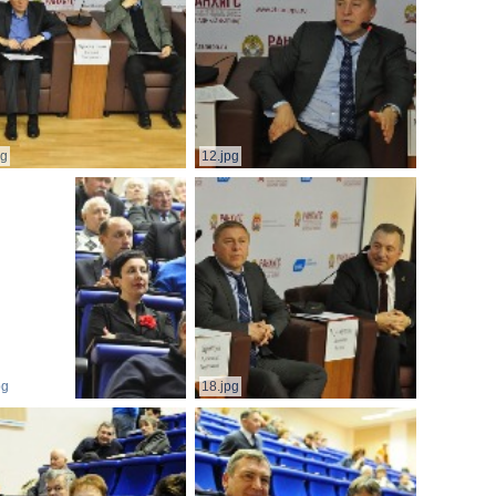
pg
12.jpg
pg
18.jpg