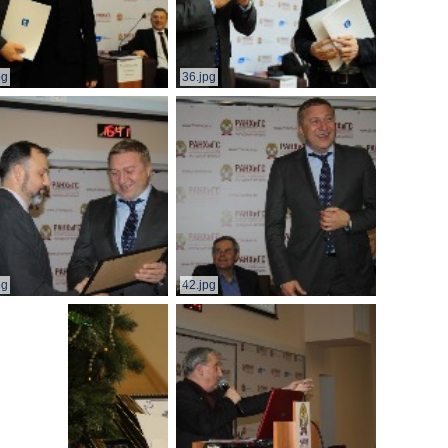
pg
36.jpg
pg
42.jpg