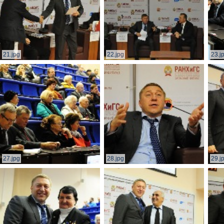
21.jpg
22.jpg
23.j
27.jpg
28.jpg
29.j