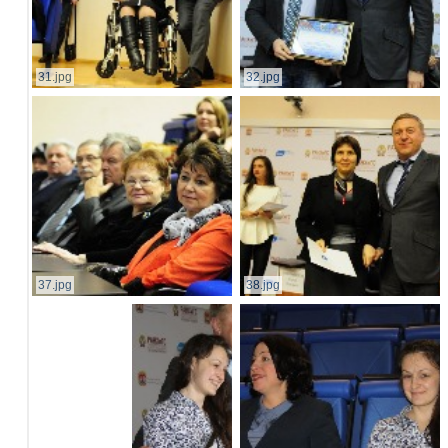
31.jpg
32.jpg
37.jpg
38.jpg