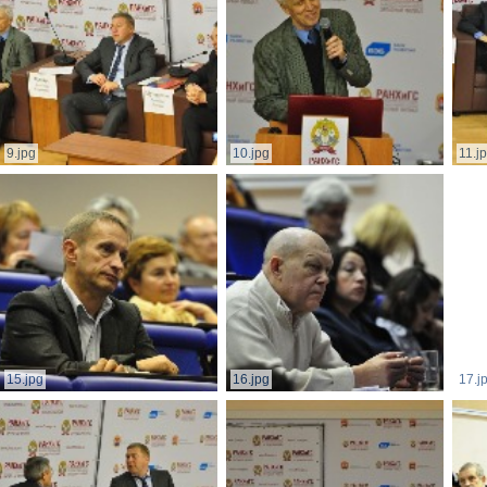
9.jpg
10.jpg
11.j
15.jpg
16.jpg
17.j