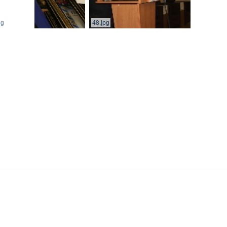
pg
48.jpg