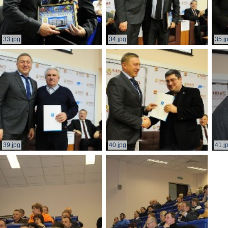
33.jpg
34.jpg
35.j
39.jpg
40.jpg
41.j