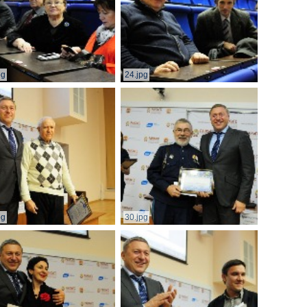
pg
24.jpg
pg
30.jpg