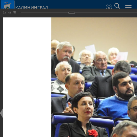
КАЛИНИНГРАД
17
из
78
Город Калининград
›
Администрация
›
Взаимодействие с общественностью
›
Галерея
›
Общегородской форум «Общественные и некоммерческие
организации в Калининграде: укрепление единства
российской нации в развитии институтов гражданского
общества в 2015 году» (учебный корпус Западного филиала
РАНХиГС, ул. Артиллерийская, г. Калининград, фот
Галерея
Общегородской форум «Общественные и
некоммерческие организации в Калининграде:
укрепление единства российской нации в развитии
институтов гражданского общества в 2015 году»
(учебный корпус Западного филиала РАНХиГС, ул.
Артиллерийская, г. Калининград, фот
17.12.2015