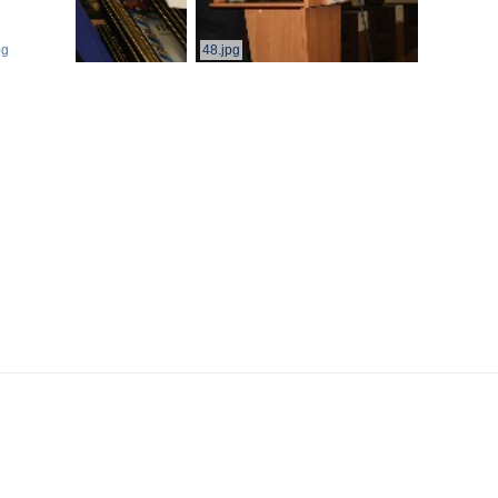
pg
48.jpg