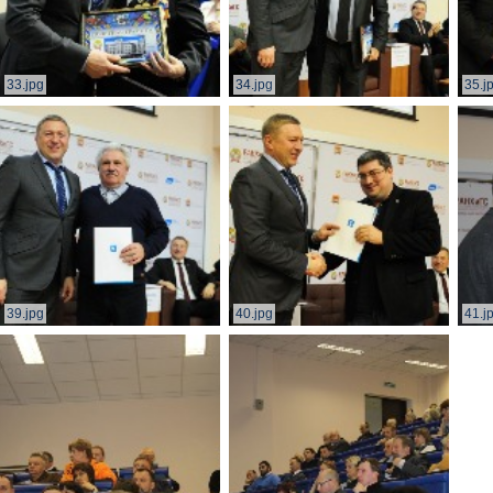
33.jpg
34.jpg
35.j
39.jpg
40.jpg
41.j