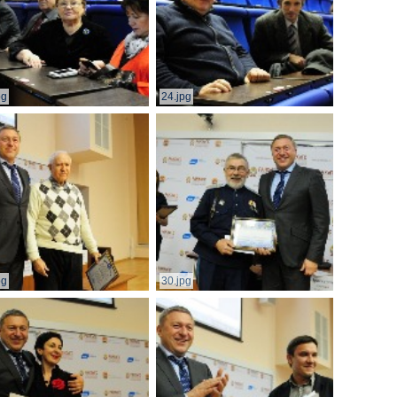
pg
24.jpg
pg
30.jpg