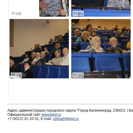
43.jpg
44.jpg
49.jpg
50.jpg
Адрес администрации городского округа "Город Калининград: 236022, г.К
Официальный сайт
www.klgd.ru
+7 (4012) 31-10-31, E-mail:
cityhall@klgd.ru