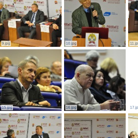
9.jpg
10.jpg
11.j
15.jpg
16.jpg
17.j