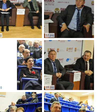
pg
12.jpg
pg
18.jpg