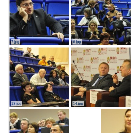
7.jpg
8.jpg
13.jpg
14.jpg