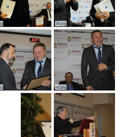
pg
36.jpg
pg
42.jpg