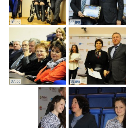
31.jpg
32.jpg
37.jpg
38.jpg