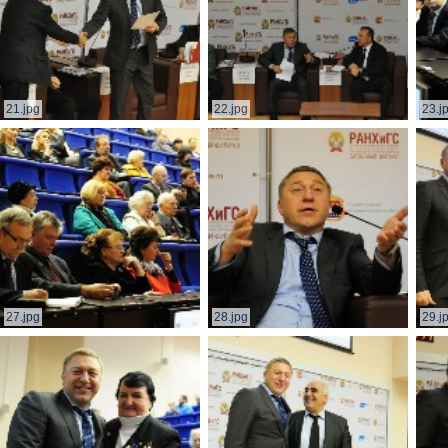
21.jpg
22.jpg
23.j
27.jpg
28.jpg
29.j