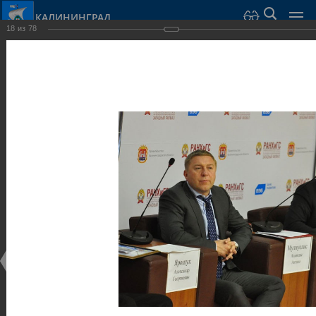
КАЛИНИНГРАД
18
из
78
Город Калининград
›
Администрация
›
Взаимодействие с общественностью
›
Галерея
›
Общегородской форум «Общественные и некоммерческие
организации в Калининграде: укрепление единства
российской нации в развитии институтов гражданского
общества в 2015 году» (учебный корпус Западного филиала
РАНХиГС, ул. Артиллерийская, г. Калининград, фот
Галерея
Общегородской форум «Общественные и
некоммерческие организации в Калининграде:
укрепление единства российской нации в развитии
институтов гражданского общества в 2015 году»
(учебный корпус Западного филиала РАНХиГС, ул.
Артиллерийская, г. Калининград, фот
17.12.2015